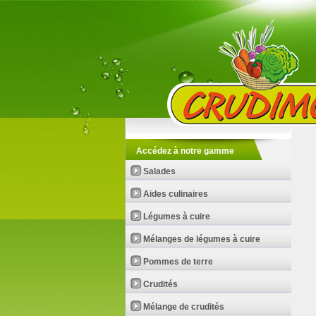
Accédez à notre gamme
Salades
Aides culinaires
Légumes à cuire
Mélanges de légumes à cuire
Pommes de terre
Crudités
Mélange de crudités