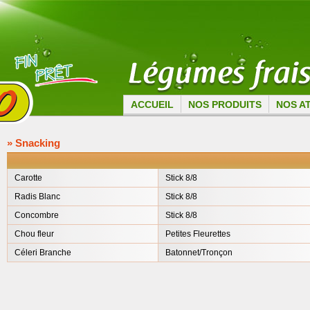
ACCUEIL
NOS PRODUITS
NOS A
» Snacking
Carotte
Stick 8/8
Radis Blanc
Stick 8/8
Concombre
Stick 8/8
Chou fleur
Petites Fleurettes
Céleri Branche
Batonnet/Tronçon