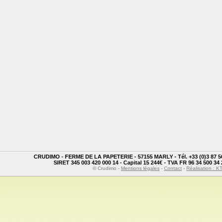
CRUDIMO - FERME DE LA PAPETERIE - 57155 MARLY - Tél. +33 (0)3 87 56 0
SIRET 345 003 420 000 14 - Capital 15 244€ - TVA FR 96 34 500 34 
© Crudimo -
Mentions légales
-
Contact
-
Réalisation : 