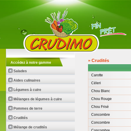
» Crudités
Accédez à notre gamme
Salades
Carotte
Aides culinaires
Céleri
Légumes à cuire
Chou Blanc
Chou Rouge
Mélanges de légumes à cuire
Chou Frisé
Pommes de terre
Concombre
Crudités
Concombre
Mélange de crudités
Concombre